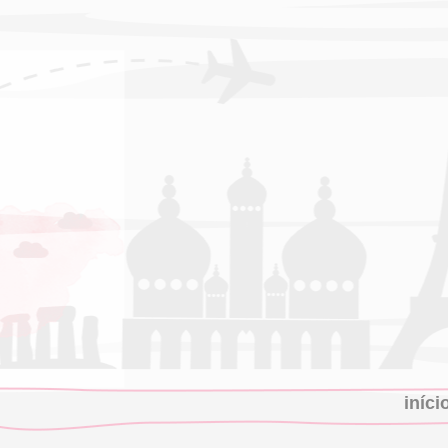
iníci