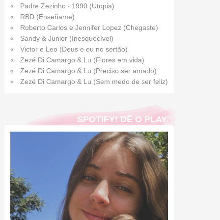
Padre Zezinho ‧ 1990 (Utopia)
RBD (Enseñame)
Roberto Carlos e Jennifer Lopez (Chegaste)
Sandy & Junior (Inesquecível)
Victor e Leo (Deus e eu no sertão)
Zezé Di Camargo & Lu (Flores em vida)
Zezé Di Camargo & Lu (Preciso ser amado)
Zezé Di Camargo & Lu (Sem medo de ser feliz)
SPOTIFY! DÊ O PLAY.