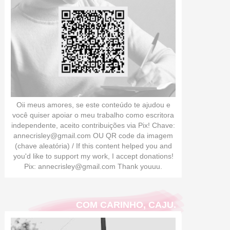
Oii meus amores, se este conteúdo te ajudou e
você quiser apoiar o meu trabalho como escritora
independente, aceito contribuições via Pix! Chave:
annecrisley@gmail.com OU QR code da imagem
(chave aleatória) / If this content helped you and
you'd like to support my work, I accept donations!
Pix: annecrisley@gmail.com Thank youuu.
COM CARINHO, CAJU.