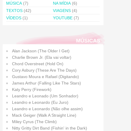
MÚSICA
(7)
NA MÍDIA
(6)
TEXTOS
(42)
VIAGENS
(4)
VÍDEOS
(1)
YOUTUBE
(7)
MÚSICAS
Alan Jackson (The Older I Get)
Charlie Brown Jr. (Ela vai voltar)
Chord Overstreet (Hold On)
Cory Asbury (These Are The Days)
Gustavo Moura e Rafael (Digitando)
James Arthur (Falling Like The Stars)
Katy Perry (Firework)
Leandro e Leonado (Um Sonhador)
Leandro e Leonardo (Eu Juro)
Leandro e Leonardo (Não olhe assim)
Mack Geiger (Walk A Straight Line)
Miley Cyrus (The Climb)
Nitty Gritty Dirt Band (Fishin' in the Dark)