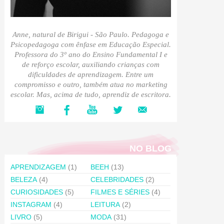
Anne, natural de Birigui - São Paulo. Pedagoga e
Psicopedagoga com ênfase em Educação Especial.
Professora do 3º ano do Ensino Fundamental I e
de reforço escolar, auxiliando crianças com
dificuldades de aprendizagem. Entre um
compromisso e outro, também atua no marketing
escolar. Mas, acima de tudo, aprendiz de escritora.
NO BLOG
APRENDIZAGEM
(1)
BEEH
(13)
BELEZA
(4)
CELEBRIDADES
(2)
CURIOSIDADES
(5)
FILMES E SÉRIES
(4)
INSTAGRAM
(4)
LEITURA
(2)
LIVRO
(5)
MODA
(31)