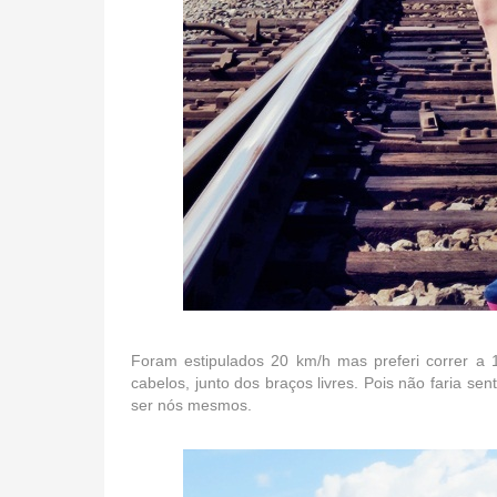
Foram estipulados 20 km/h mas preferi correr a 
cabelos, junto dos braços livres. Pois não faria se
ser nós mesmos.