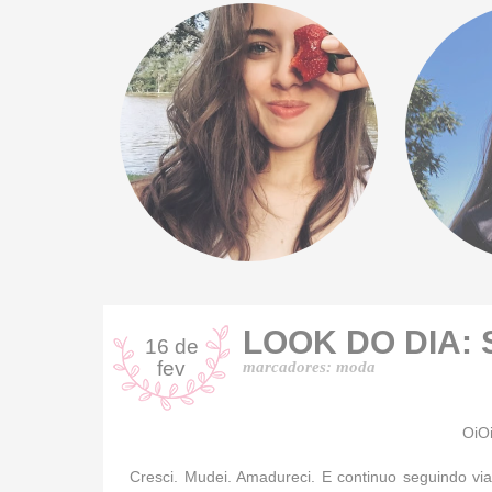
LOOK DO DIA:
16 de
fev
marcadores:
moda
OiO
Cresci. Mudei. Amadureci. E continuo seguindo v