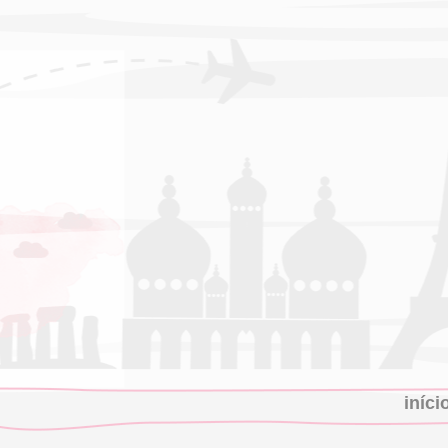
iníci