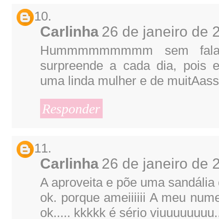
Carlinha
26 de janeiro de 
Hummmmmmmmm sem falar
surpreende a cada dia, pois 
uma linda mulher e de muitAasss
Responder
Carlinha
26 de janeiro de 
A aproveita e põe uma sandália
ok. porque ameiiiiii A meu num
ok..... kkkkk é sério viuuuuuuuu....