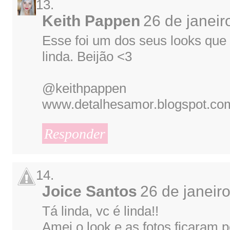
Keith Pappen
26 de janeir
Esse foi um dos seus looks que 
linda. Beijão <3
@keithpappen
www.detalhesamor.blogspot.co
Responder
Joice Santos
26 de janeir
Tá linda, vc é linda!!
Amei o look e as fotos ficaram pe